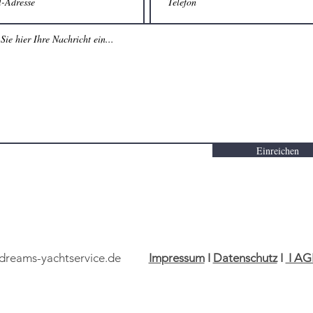
Einreichen
adreams-yachtservice.de
Impressum
I
Datenschutz
I
I A